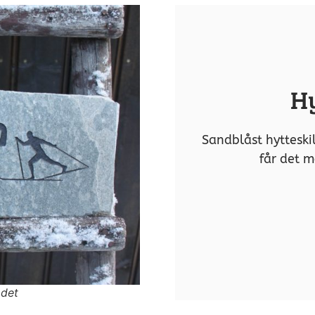
Hy
Sandblåst hytteskil
får det m
 det