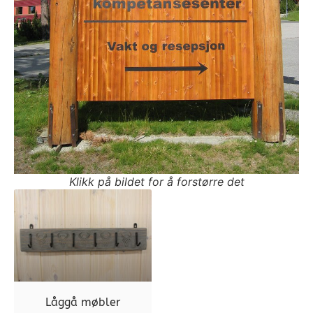
Klikk på bildet for å forstørre det
Låggå møbler